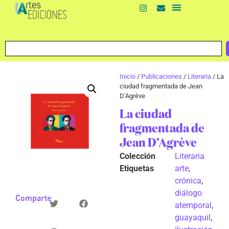
Inicio
/
Publicaciones
/
Literaria
/ La
ciudad fragmentada de Jean
D’Agrève
La ciudad
fragmentada de
Jean D’Agrève
Colección
Literaria
Etiquetas
arte
,
crónica
,
diálogo
Comparte
atemporal
,
guayaquil
,