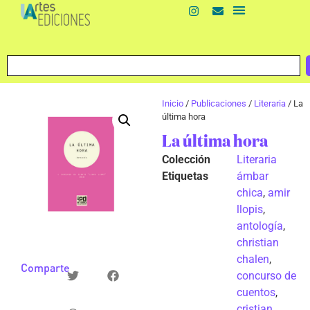
Inicio
/
Publicaciones
/
Literaria
/ La
última hora
La última hora
Colección
Literaria
Etiquetas
ámbar
chica
,
amir
llopis
,
antología
,
christian
chalen
,
Comparte
concurso de
cuentos
,
cristian