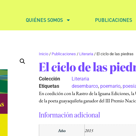
QUIÉNES SOMOS
PUBLICACIONES
Inicio
/
Publicaciones
/
Literaria
/ El ciclo de las piedras
El ciclo de las pied
Colección
Literaria
Etiquetas
desembarco
,
poemario
,
poesí
En coedición con la Rastro de la Iguana Ediciones, la 
de la poeta guayaquileña ganador del III Premio 
Información adicional
Año
2015