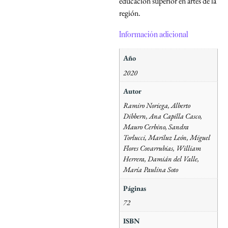
educación superior en artes de la
región.
Información adicional
Año
2020
Autor
Ramiro Noriega, Alberto
Dibbern, Ana Capilla Casco,
Mauro Cerbino, Sandra
Torlucci, Mariluz León, Miguel
Flores Covarrubias, William
Herrera, Damián del Valle,
María Paulina Soto
Páginas
72
ISBN