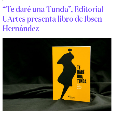
“Te daré una Tunda”, Editorial
UArtes presenta libro de Ibsen
Hernández