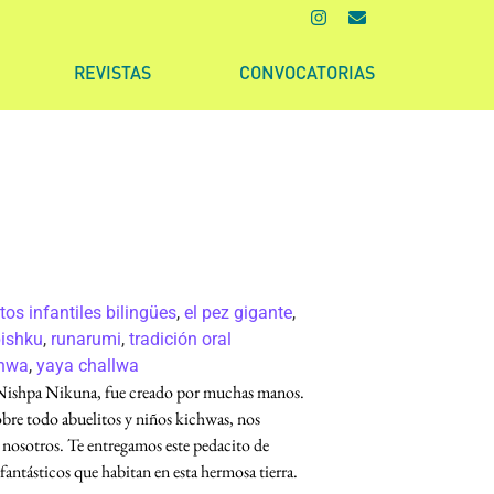
REVISTAS
CONVOCATORIAS
tos infantiles bilingües
,
el pez gigante
,
pishku
,
runarumi
,
tradición oral
chwa
,
yaya challwa
Nishpa Nikuna, fue creado por muchas manos.
bre todo abuelitos y niños kichwas, nos
nosotros. Te entregamos este pedacito de
fantásticos que habitan en esta hermosa tierra.