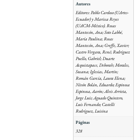
Autores
Editores: Pablo Cardoso (UArtes-
Ecuador) y Marissa Reyes
(UACM-México). Rosas
Mantecón, Ana; Soto Labbé,
María Paulina; Rosas
Mantecón, Ana; Greffe, Xavier;
Castro Vergara, René; Rodríguez
Puello, Gabriel; Duarte
Acquistapace, Deborah; Morales,
Susana; Iglesias, Martín;
Román García, Laura Elena;
Nivón Bolán, Eduardo; Espinosa
Espinosa, Aarón; Alvis Arrieta,
Jorge Luis; Aguado Quintero,
Luis Fernando; Castelli
Rodríguez, Luisina
Páginas
328