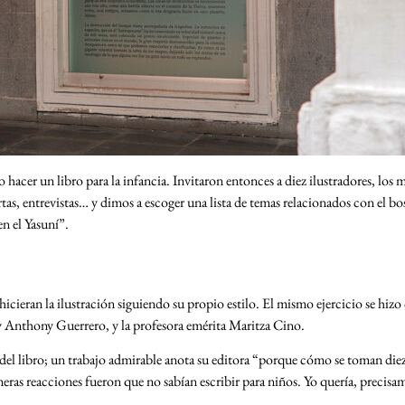
hacer un libro para la infancia. Invitaron entonces a diez ilustradores, los 
rtas, entrevistas… y dimos a escoger una lista de temas relacionados con el 
en el Yasuní”.
icieran la ilustración siguiendo su propio estilo. El mismo ejercicio se hizo 
y Anthony Guerrero, y la profesora emérita Maritza Cino.
del libro; un trabajo admirable anota su editora “porque cómo se toman diez t
as reacciones fueron que no sabían escribir para niños. Yo quería, precisamen