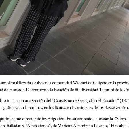
stico-ambiental llevada a cabo en la comunidad Waorani de Guiyero en la prov
idad de Houston-Downtown y la Estación de Biodiversidad Tiputini de la U
libro inicia con una sección del “Catecismo de Geografía del Ecuador” (187
gníficos. En las colinas, en los llanos, en las márgenes de los ríos se ven árb
iputini como director de investigación. En su contenido constan las “Cartas
dora Balladares; “Alteraciones”, de Marietta Altamirano Lozano; “Hay abuel