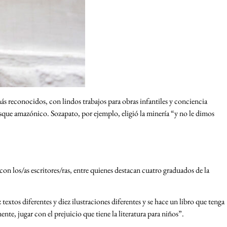
más reconocidos, con lindos trabajos para obras infantiles y conciencia
bosque amazónico. Sozapato, por ejemplo, eligió la minería “y no le dimos
con los/as escritores/ras, entre quienes destacan cuatro graduados de la
extos diferentes y diez ilustraciones diferentes y se hace un libro que tenga
te, jugar con el prejuicio que tiene la literatura para niños”.