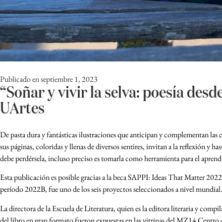
Publicado en
septiembre 1, 2023
“Soñar y vivir la selva: poesía desd
UArtes
De pasta dura y fantásticas ilustraciones que anticipan y complementan las crea
sus páginas, coloridas y llenas de diversos sentires, invitan a la reflexión y
debe perdérsela, incluso preciso es tomarla como herramienta para el apren
Esta publicación es posible gracias a la beca SAPPI: Ideas That Matter 202
período 2022B, fue uno de los seis proyectos seleccionados a nivel mundial
La directora de la Escuela de Literatura, quien es la editora literaria y com
del libro en gran formato fueron expuestas en las vitrinas del MZ14 Centr