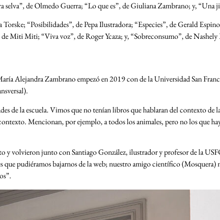
a selva”, de Olmedo Guerra; “Lo que es”, de Giuliana Zambrano; y, “Una ji
isa Torske; “Posibilidades”, de Pepa Ilustradora; “Especies”, de Gerald Espi
, de Miti Miti; “Viva voz”, de Roger Ycaza; y, “Sobreconsumo”, de Nashely
e María Alejandra Zambrano empezó en 2019 con de la Universidad San Francis
nsversal).
des de la escuela. Vimos que no tenían libros que hablaran del contexto de l
ontexto. Mencionan, por ejemplo, a todos los animales, pero no los que hay 
 volvieron junto con Santiago González, ilustrador y profesor de la USFQ.
 que pudiéramos bajarnos de la web; nuestro amigo científico (Mosquera) nos
os”.