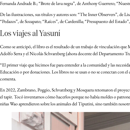
Fernanda Andrade B.; “Brote de lava negra”, de Anthony Guerrero; “Nuestr
De las ilustraciones, sus títulos y autores son: “The Inner Observers”, de L
“Pedazos”, de Sozapato; “Raíces”, de Cardenilla; “Presupuesto del Estado”
Los viajes al Yasuní
Como se anticipó, el libro es el resultado de un trabajo de vinculación qu
Adolfo Serra y el Nicolás Schvarzberg (ahora docente del Departamento Tra
“El primer viaje que hicimos fue para entender a la comunidad y las necesida
Educación o por donaciones. Los libros no se usan o no se conectan con el c
comenta.
En 2022, Zambrano, Poggio, Schvarzberg y Mosquera retomaron el proyecto y
el tapir. Tocó inventarnos cómo hacerlos porque no había moldes o patrones
niñas Wao aprendieron sobre los animales del Tiputini, sino también nosotr