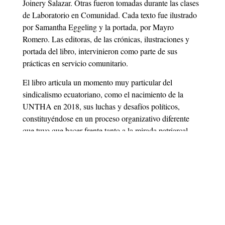
Joinery Salazar. Otras fueron tomadas durante las clases
de Laboratorio en Comunidad. Cada texto fue ilustrado
por Samantha Eggeling y la portada, por Mayro
Romero. Las editoras, de las crónicas, ilustraciones y
portada del libro, intervinieron como parte de sus
prácticas en servicio comunitario.
El libro articula un momento muy particular del
sindicalismo ecuatoriano, como el nacimiento de la
UNTHA en 2018, sus luchas y desafíos políticos,
constituyéndose en un proceso organizativo diferente
que tuvo que hacer frente tanto a la mirada patriarcal
sobre el trabajo del hogar como una actividad sin
reconocimiento dentro de los sistemas de producción, y
la profunda resistencia y reivindicación que plantea el
colectivo de mujeres que defienden su derecho a una
vida y trabajo dignos, conquistando sus derechos
laborales.