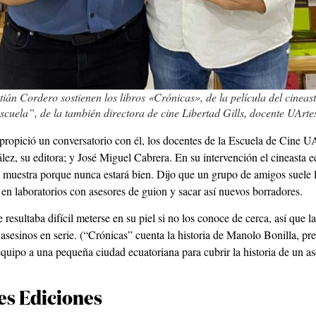
ián Cordero sostienen los libros «Crónicas», de la película del cineas
scuela”, de la también directora de cine Libertad Gills, docente UArte
 propició un conversatorio con él, los docentes de la Escuela de Cine 
z, su editora; y José Miguel Cabrera. En su intervención el cineasta e
muestra porque nunca estará bien. Dijo que un grupo de amigos suele lee
o en laboratorios con asesores de guion y sacar así nuevos borradores.
resultaba difícil meterse en su piel si no los conoce de cerca, así que l
e asesinos en serie. (“Crónicas” cuenta la historia de Manolo Bonilla, pr
equipo a una pequeña ciudad ecuatoriana para cubrir la historia de un a
es Ediciones