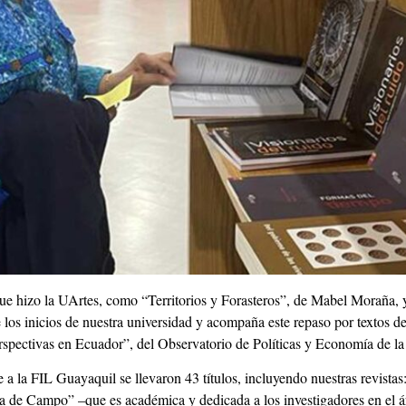
que hizo la UArtes, como “Territorios y Forasteros”, de Mabel Moraña, 
 los inicios de nuestra universidad y acompaña este repaso por textos d
rspectivas en Ecuador”, del Observatorio de Políticas y Economía de la
a la FIL Guayaquil se llevaron 43 títulos, incluyendo nuestras revistas
uera de Campo” –que es académica y dedicada a los investigadores en el á